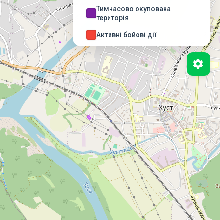
Тимчасово окупована
територія
Активні бойові дії
Можливі бойові дії
Деокупована територія
Бойові дії завершені
НЕБЕЗПЕЧНІ ТЕРИТОРІЇ
(ДСНС)