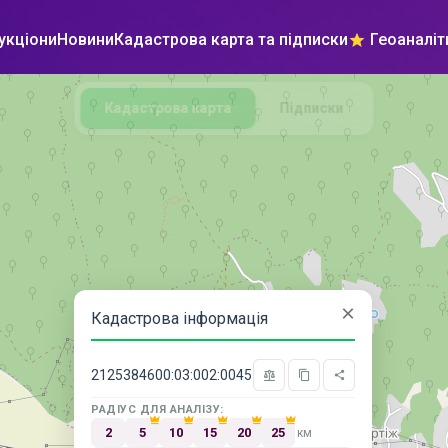
укціони
Новини
Кадастрова карта та підписки
Геоаналіт
Кадастрова карта
Підписки
×
Кадастрова інформація
2125384600:03:002:0045
РАДІУС ДЛЯ АНАЛІЗУ:
2
5
10
15
20
25
км