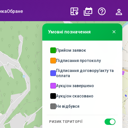
ика
Обране
Умовні позначення
Прийом заявок
Підписання протоколу
Підписання договору/акту та
оплата
Аукціон завершено
Аукціон скасовано
Не відбувся
РИЗИК ТЕРИТОРІЇ