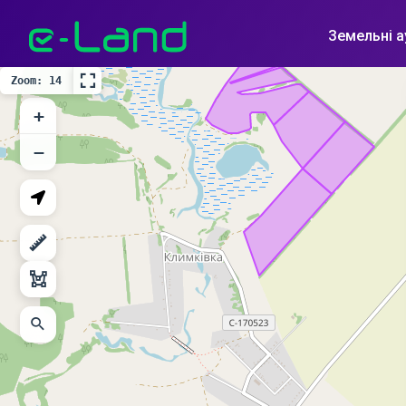
Земельні а
Zoom: 14
+
−