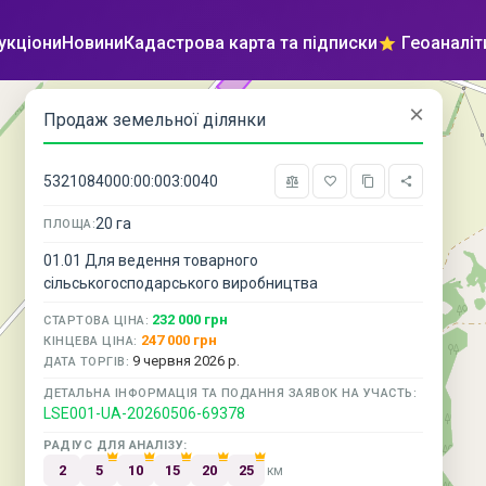
укціони
Новини
Кадастрова карта та підписки
Геоаналіт
×
Кадастрова карта
Підписки
Продаж земельної ділянки
5321084000:00:003:0040
20 га
ПЛОЩА:
01.01 Для ведення товарного
сільськогосподарського виробництва
232 000 грн
СТАРТОВА ЦІНА:
247 000 грн
КІНЦЕВА ЦІНА:
9 червня 2026 р.
ДАТА ТОРГІВ:
ДЕТАЛЬНА ІНФОРМАЦІЯ ТА ПОДАННЯ ЗАЯВОК НА УЧАСТЬ:
LSE001-UA-20260506-69378
РАДІУС ДЛЯ АНАЛІЗУ:
2
5
10
15
20
25
км