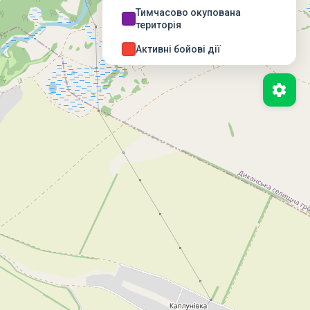
Тимчасово окупована
територія
Активні бойові дії
Можливі бойові дії
Деокупована територія
Бойові дії завершені
НЕБЕЗПЕЧНІ ТЕРИТОРІЇ
(ДСНС)