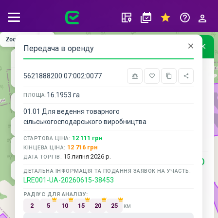
Zoom: 14
×
Умовні позначення
Передача в оренду
Кадастрова карта
+
Підписки
Прийом заявок
5621888200:07:002:0077
−
Підписання протоколу
16.1953 га
Підписання договору/акту та
ПЛОЩА:
оплата
01.01 Для ведення товарного
Аукціон завершено
сільськогосподарського виробництва
Аукціон скасовано
12 111 грн
СТАРТОВА ЦІНА:
Не відбувся
12 716 грн
КІНЦЕВА ЦІНА:
15 липня 2026 р.
ДАТА ТОРГІВ:
РИЗИК ТЕРИТОРІЇ
ДЕТАЛЬНА ІНФОРМАЦІЯ ТА ПОДАННЯ ЗАЯВОК НА УЧАСТЬ:
Тимчасово окупована територія
LRE001-UA-20260615-38453
Активні бойові дії
РАДІУС ДЛЯ АНАЛІЗУ:
Можливі бойові дії
2
5
10
15
20
25
км
Деокупована територія