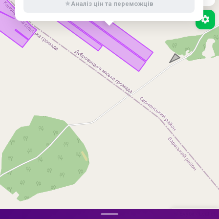
Аналіз цін та переможців
Бойові дії завершені
НЕБЕЗПЕЧНІ ТЕРИТОРІЇ
(ДСНС)
© Evybir
·
Leaflet