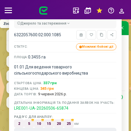
Замовити обстеження та розмінування
Джерело та застереження
Zoom: 14
Умовні позначення
Кадастрова карта
+
6322057600:02:000:1085
Підписки
Прийом заявок
−
СТАТУС:
Можливі бойові дії
Підписання протоколу
0.3455 га
Підписання договору/акту та
ПЛОЩА:
оплата
01.01 Для ведення товарного
Аукціон завершено
сільськогосподарського виробництва
Аукціон скасовано
337 грн
СТАРТОВА ЦІНА:
Не відбувся
345 грн
КІНЦЕВА ЦІНА:
9 червня 2026 р.
ДАТА ТОРГІВ:
РИЗИК ТЕРИТОРІЇ
ДЕТАЛЬНА ІНФОРМАЦІЯ ТА ПОДАННЯ ЗАЯВОК НА УЧАСТЬ:
Тимчасово окупована територія
LRE001-UA-20260506-65874
Активні бойові дії
РАДІУС ДЛЯ АНАЛІЗУ:
Можливі бойові дії
2
5
10
15
20
25
км
Деокупована територія