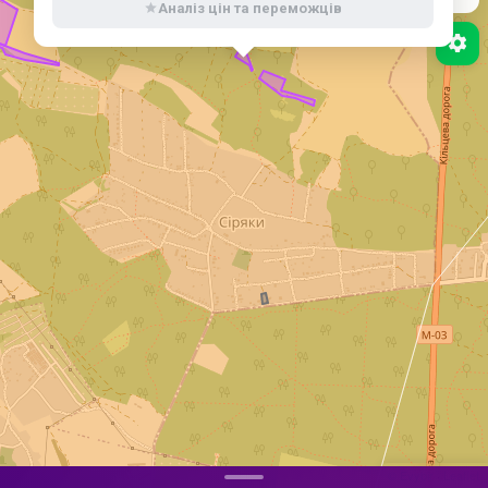
Аналіз цін та переможців
Бойові дії завершені
НЕБЕЗПЕЧНІ ТЕРИТОРІЇ
(ДСНС)
© Evybir
·
Leaflet