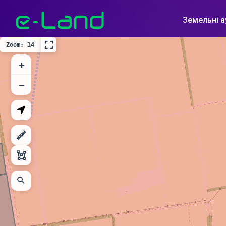
Земельні а
Zoom: 14
+
−