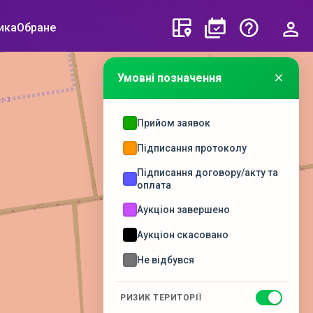
ика
Обране
Умовні позначення
Прийом заявок
Підписання протоколу
Підписання договору/акту та
оплата
Аукціон завершено
Аукціон скасовано
Не відбувся
РИЗИК ТЕРИТОРІЇ