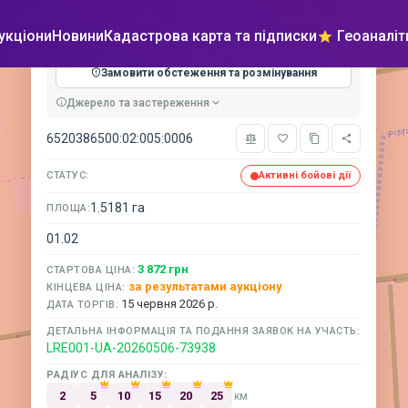
×
Передача в оренду
укціони
Новини
Кадастрова карта та підписки
Геоаналіт
Замовити обстеження та розмінування
Кадастрова карта
Підписки
Джерело та застереження
6520386500:02:005:0006
СТАТУС:
Активні бойові дії
1.5181 га
ПЛОЩА:
01.02
3 872 грн
СТАРТОВА ЦІНА:
за результатами аукціону
КІНЦЕВА ЦІНА:
15 червня 2026 р.
ДАТА ТОРГІВ:
ДЕТАЛЬНА ІНФОРМАЦІЯ ТА ПОДАННЯ ЗАЯВОК НА УЧАСТЬ:
LRE001-UA-20260506-73938
РАДІУС ДЛЯ АНАЛІЗУ:
2
5
10
15
20
25
км