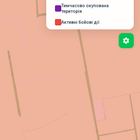
Тимчасово окупована
територія
Активні бойові дії
Можливі бойові дії
Деокупована територія
Бойові дії завершені
НЕБЕЗПЕЧНІ ТЕРИТОРІЇ
(ДСНС)