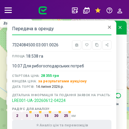
Zoom: 14
×
Умовні позначення
Передача в оренду
Кадастрова карта
+
Підписки
Прийом заявок
7324084500:03:001:0026
−
Підписання протоколу
18.538 га
Підписання договору/акту та
ПЛОЩА:
оплата
10.07 Для рибогосподарських потреб
Аукціон завершено
Аукціон скасовано
28 355 грн
СТАРТОВА ЦІНА:
за результатами аукціону
КІНЦЕВА ЦІНА:
Не відбувся
14 липня 2026 р.
ДАТА ТОРГІВ:
ДЕТАЛЬНА ІНФОРМАЦІЯ ТА ПОДАННЯ ЗАЯВОК НА УЧАСТЬ:
РИЗИК ТЕРИТОРІЇ
LRE001-UA-20260612-04224
Тимчасово окупована територія
РАДІУС ДЛЯ АНАЛІЗУ:
Активні бойові дії
2
5
10
15
20
25
км
Можливі бойові дії
Аналіз цін та переможців
Деокупована територія