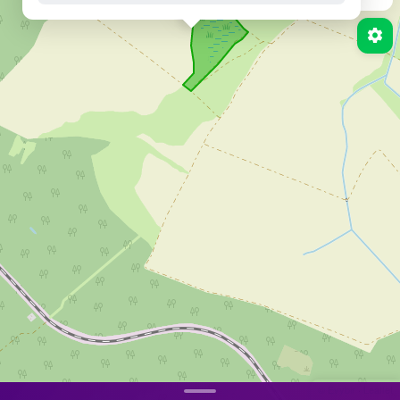
Бойові дії завершені
НЕБЕЗПЕЧНІ ТЕРИТОРІЇ
(ДСНС)
© Evybir
·
Leaflet